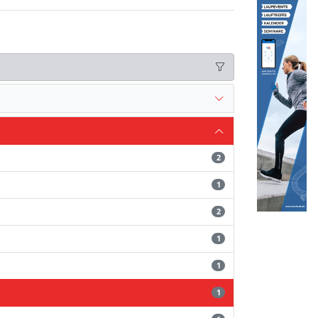
2
1
2
1
1
1