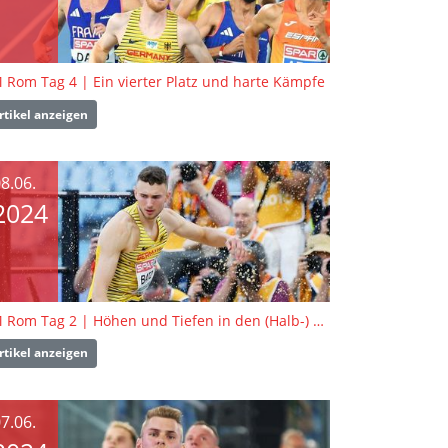
 Rom Tag 4 | Ein vierter Platz und harte Kämpfe
rtikel anzeigen
8.06.
2024
EM Rom Tag 2 | Höhen und Tiefen in den (Halb-) Finals
rtikel anzeigen
7.06.