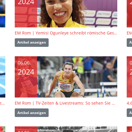
2024
EM Rom | Yemisi Ogunleye schreibt römische Geschichte
EM
Artikel anzeigen
A
06.06.
0
2024
EM Rom Tag 1 | BW Athlet:innen erfolgreich in den Vorrunden
EM Rom | TV-Zeiten & Livestreams: So sehen Sie die Leichtathletik-EM in Rom live
Artikel anzeigen
A