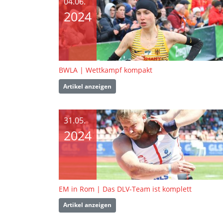
04.06.
2024
BWLA | Wettkampf kompakt
Artikel anzeigen
31.05.
2024
EM in Rom | Das DLV-Team ist komplett
Artikel anzeigen