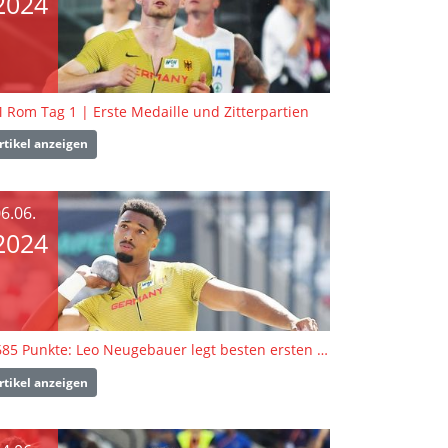
2024
 Rom Tag 1 | Erste Medaille und Zitterpartien
rtikel anzeigen
6.06.
2024
4.685 Punkte: Leo Neugebauer legt besten ersten Tag seiner Karriere hin
rtikel anzeigen