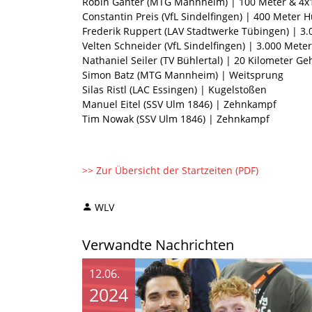
Robin Ganter (MTG Mannheim) | 100 Meter & 4x1
Constantin Preis (VfL Sindelfingen) | 400 Meter
Frederik Ruppert (LAV Stadtwerke Tübingen) | 3
Velten Schneider (VfL Sindelfingen) | 3.000 Mete
Nathaniel Seiler (TV Bühlertal) | 20 Kilometer G
Simon Batz (MTG Mannheim) | Weitsprung
Silas Ristl (LAC Essingen) | Kugelstoßen
Manuel Eitel (SSV Ulm 1846) | Zehnkampf
Tim Nowak (SSV Ulm 1846) | Zehnkampf
>> Zur Übersicht der Startzeiten (PDF)
WLV
Verwandte Nachrichten
12.06.
2024