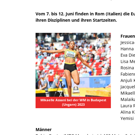
Vom 7. bis 12. Juni finden in Rom (Italien) die
ihren Disziplinen und ihren Startzeiten.
Fraue
Jessica
Hanna 
Eva Di
Lisa M
Rosina
Fabien
Anjuli
Jacque
Mikael
Malaik
Mikaelle Assani bei der WM in Budapest
(Ungarn) 2023
Laura 
Alina K
Yemisi
Männer