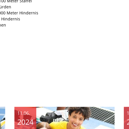
00 Meter Staffel
 Hürden
.000 Meter Hindernis
r Hindernis
ehen
11.06.
1
2024