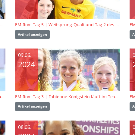
EM Rom Tag 5 | Zehnkampf-Abschluss und 10.000 Meter-Finale
EM Rom Tag 5 | Weitsprung-Quali und Tag 2 des Zehnkampfs
EM
Artikel anzeigen
A
09.06.
0
2024
EM Rom Tag 4 | Ein souveränes Halbfinal-Ticket und Start des Zehnkampfs
EM Rom Tag 3 | Fabienne Königstein läuft im Team zu Silber
Artikel anzeigen
A
08.06.
0