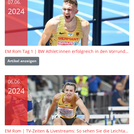
07.06.
2024
EM Rom Tag 1 | BW Athlet:innen erfolgreich in den Vorrunden
Artikel anzeigen
06.06.
2024
EM Rom | TV-Zeiten & Livestreams: So sehen Sie die Leichtathletik-EM in Rom live