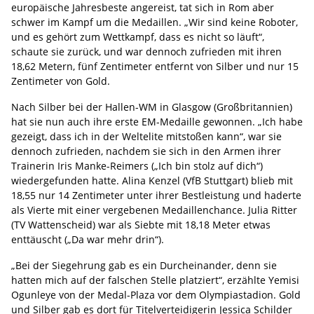
europäische Jahresbeste angereist, tat sich in Rom aber
schwer im Kampf um die Medaillen. „Wir sind keine Roboter,
und es gehört zum Wettkampf, dass es nicht so läuft“,
schaute sie zurück, und war dennoch zufrieden mit ihren
18,62 Metern, fünf Zentimeter entfernt von Silber und nur 15
Zentimeter von Gold.
Nach Silber bei der Hallen-WM in Glasgow (Großbritannien)
hat sie nun auch ihre erste EM-Medaille gewonnen. „Ich habe
gezeigt, dass ich in der Weltelite mitstoßen kann“, war sie
dennoch zufrieden, nachdem sie sich in den Armen ihrer
Trainerin Iris Manke-Reimers („Ich bin stolz auf dich“)
wiedergefunden hatte. Alina Kenzel (VfB Stuttgart) blieb mit
18,55 nur 14 Zentimeter unter ihrer Bestleistung und haderte
als Vierte mit einer vergebenen Medaillenchance. Julia Ritter
(TV Wattenscheid) war als Siebte mit 18,18 Meter etwas
enttäuscht („Da war mehr drin“).
„Bei der Siegehrung gab es ein Durcheinander, denn sie
hatten mich auf der falschen Stelle platziert“, erzählte Yemisi
Ogunleye von der Medal-Plaza vor dem Olympiastadion. Gold
und Silber gab es dort für Titelverteidigerin Jessica Schilder