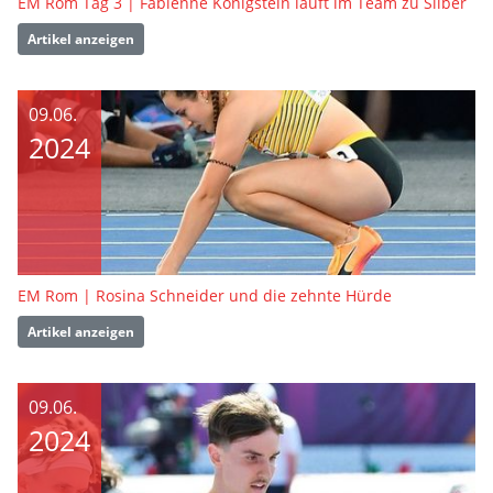
EM Rom Tag 3 | Fabienne Königstein läuft im Team zu Silber
Artikel anzeigen
09.06.
2024
EM Rom | Rosina Schneider und die zehnte Hürde
Artikel anzeigen
09.06.
2024