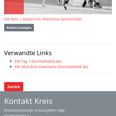
EM Rom | Vorbericht: Römische Geschichten
Artikel anzeigen
Verwandte Links
EM Tag 1 (leichtathletik.de)
EM 2024 Rom Eventseite (leichtathletik.de)
Zurück
Kontakt Kreis
Kreisvorsitzende Ursula Jetter-Vogt
Kirchnerweg 4