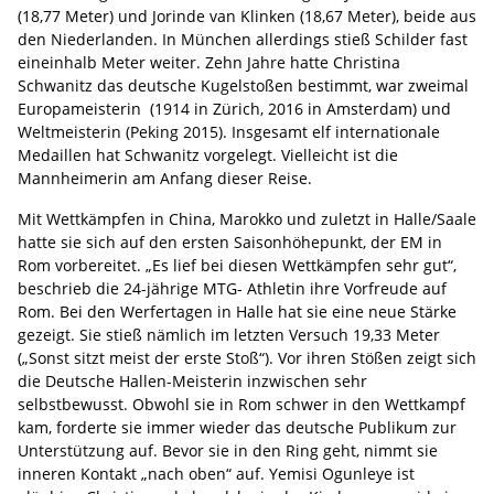
(18,77 Meter) und Jorinde van Klinken (18,67 Meter), beide aus
den Niederlanden. In München allerdings stieß Schilder fast
eineinhalb Meter weiter. Zehn Jahre hatte Christina
Schwanitz das deutsche Kugelstoßen bestimmt, war zweimal
Europameisterin (1914 in Zürich, 2016 in Amsterdam) und
Weltmeisterin (Peking 2015). Insgesamt elf internationale
Medaillen hat Schwanitz vorgelegt. Vielleicht ist die
Mannheimerin am Anfang dieser Reise.
Mit Wettkämpfen in China, Marokko und zuletzt in Halle/Saale
hatte sie sich auf den ersten Saisonhöhepunkt, der EM in
Rom vorbereitet. „Es lief bei diesen Wettkämpfen sehr gut“,
beschrieb die 24-jährige MTG- Athletin ihre Vorfreude auf
Rom. Bei den Werfertagen in Halle hat sie eine neue Stärke
gezeigt. Sie stieß nämlich im letzten Versuch 19,33 Meter
(„Sonst sitzt meist der erste Stoß“). Vor ihren Stößen zeigt sich
die Deutsche Hallen-Meisterin inzwischen sehr
selbstbewusst. Obwohl sie in Rom schwer in den Wettkampf
kam, forderte sie immer wieder das deutsche Publikum zur
Unterstützung auf. Bevor sie in den Ring geht, nimmt sie
inneren Kontakt „nach oben“ auf. Yemisi Ogunleye ist