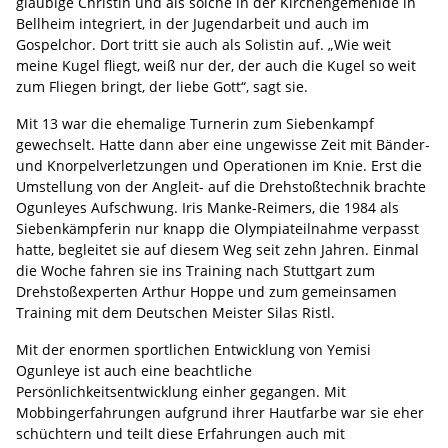
gläubige Christin und als solche in der Kirchengemenide in
Bellheim integriert, in der Jugendarbeit und auch im
Gospelchor. Dort tritt sie auch als Solistin auf. „Wie weit
meine Kugel fliegt, weiß nur der, der auch die Kugel so weit
zum Fliegen bringt, der liebe Gott“, sagt sie.
Mit 13 war die ehemalige Turnerin zum Siebenkampf
gewechselt. Hatte dann aber eine ungewisse Zeit mit Bänder-
und Knorpelverletzungen und Operationen im Knie. Erst die
Umstellung von der Angleit- auf die Drehstoßtechnik brachte
Ogunleyes Aufschwung. Iris Manke-Reimers, die 1984 als
Siebenkämpferin nur knapp die Olympiateilnahme verpasst
hatte, begleitet sie auf diesem Weg seit zehn Jahren. Einmal
die Woche fahren sie ins Training nach Stuttgart zum
Drehstoßexperten Arthur Hoppe und zum gemeinsamen
Training mit dem Deutschen Meister Silas Ristl.
Mit der enormen sportlichen Entwicklung von Yemisi
Ogunleye ist auch eine beachtliche
Persönlichkeitsentwicklung einher gegangen. Mit
Mobbingerfahrungen aufgrund ihrer Hautfarbe war sie eher
schüchtern und teilt diese Erfahrungen auch mit