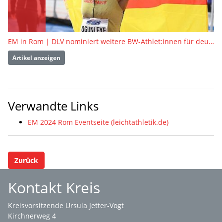
EM in Rom | DLV nominiert weitere BW-Athlet:innen für deutsches Team
Artikel anzeigen
Verwandte Links
EM 2024 Rom Eventseite (leichtathletik.de)
Zurück
Kontakt Kreis
Kreisvorsitzende Ursula Jetter-Vogt
Kirchnerweg 4