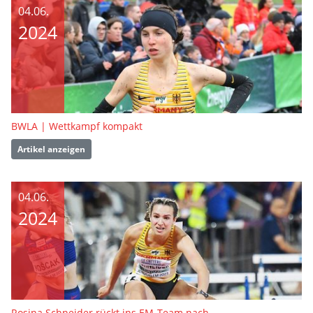
04.06.
2024
BWLA | Wettkampf kompakt
Artikel anzeigen
04.06.
2024
Rosina Schneider rückt ins EM-Team nach