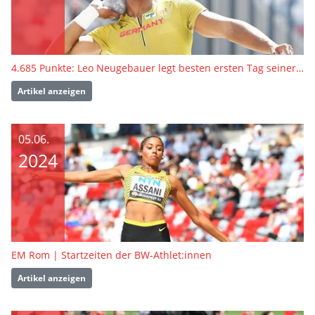
4.685 Punkte: Leo Neugebauer legt besten ersten Tag seiner Karriere hin
Artikel anzeigen
05.06.
2024
EM Rom | Startzeiten der BW-Athlet:innen
Artikel anzeigen