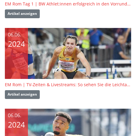
EM Rom Tag 1 | BW Athlet:innen erfolgreich in den Vorrunden
Artikel anzeigen
06.06.
2024
EM Rom | TV-Zeiten & Livestreams: So sehen Sie die Leichtathletik-EM in Rom live
Artikel anzeigen
06.06.
2024