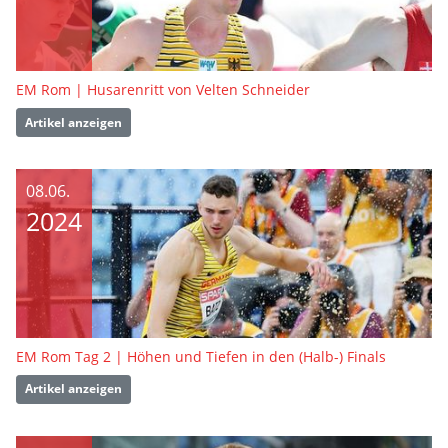
EM Rom | Husarenritt von Velten Schneider
Artikel anzeigen
08.06.
2024
EM Rom Tag 2 | Höhen und Tiefen in den (Halb-) Finals
Artikel anzeigen