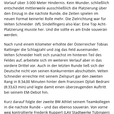
Vorlauf über 3.000 Meter Hindernis. Kein Wunder, schließlich
entscheidet mittlerweile ausschließlich die Platzierung über
den Einzug in die nächste Runde, die Zeiten spielen im
neuen Format keinerlei Rolle mehr. Die Zielrichtung war für
Velten Schneider (VfL Sindelfingen) also klar: Eine Top Acht-
Platzierung musste her. Und die sollte es am Ende souverän
werden.
Nach rund einem Kilometer erhöhte der Österreicher Tobias
Rattinger die Schlagzahl und zog das Feld auseinander.
Velten Schneider hielt sich zunächst im hinteren Teil des
Feldes auf, arbeitete sich im weiteren Verlauf aber in das
vordere Drittel vor. Auch in der letzten Runde ließ sich der
Deutsche nicht von seinen Konkurrenten abschütteln. Velten
Schneider erreichte mit seinem Zielspurt gar den zweiten
Rang in 8:34,00 Minuten hinter dem Franzosen Djilali Bedrani
(8:33,63 min) und legte damit einen überzeugenden Auftritt
bei seinem EM-Debüt hin.
Kurz darauf folgte der zweite BW Athlet seinem Teamkollegen
in die nächste Runde – und das ebenso souverän. Von vorne
weg kontrollierte Frederik Ruppert (LAV Stadtwerke Tübingen)