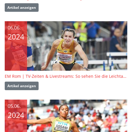
Artikel anzeigen
06.06.
2024
EM Rom | TV-Zeiten & Livestreams: So sehen Sie die Leichtathletik-EM in Rom live
Artikel anzeigen
05.06.
2024