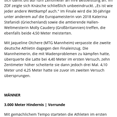
sich damit bis auf fünf Zentimeter an ihre Bestleistung an. Im
ZDF zeigte sich Knäsche schließlich unbeeindruckt. „Es ist wie
jeder andere Wettkampf auch." Im Finale wird die 30-Jährige
unter anderem auf die Europameisterin von 2018 Katerina
Stefanidi (Griechenland) sowie die amtierende Hallen-
Weltmeisterin Molly Caudery (Großbritannien) treffen, die
ebenfalls beide 4,50 Meter meisterten.
Mit Jaqueline Otchere (MTG Mannheim) verpasste die zweite
deutsche Athletin dagegen den Finaleinzug. Die
Mannheimerin, die mit Wadenproblemen zu kämpfen hatte,
überquerte die Latte bei 4,40 Meter im ersten Versuch, zehn
Zentimeter höher scheiterte sie dann jedoch drei Mal. 4,10
Meter und 4,25 Meter hatte sie zuvor im zweiten Versuch
übersprungen.
MÄNNER
3.000 Meter Hindernis | Vorrunde
Mit gemächlichem Tempo starteten die Athleten im ersten