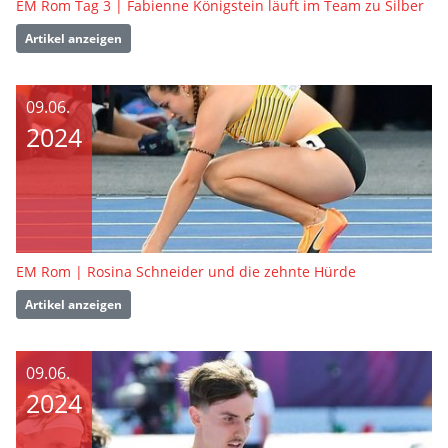
EM Rom Tag 3 | Fabienne Königstein läuft im Team zu Silber
Artikel anzeigen
09.06.
2024
EM Rom | Rosina Schneider und die zehnte Hürde
Artikel anzeigen
09.06.
2024