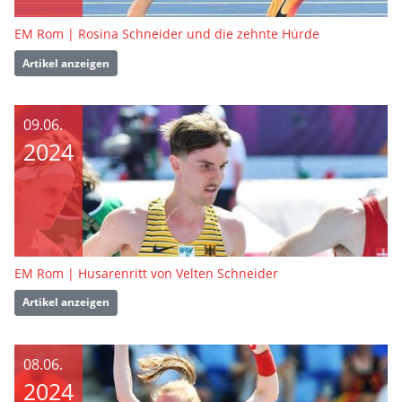
EM Rom | Rosina Schneider und die zehnte Hürde
Artikel anzeigen
09.06.
2024
EM Rom | Husarenritt von Velten Schneider
Artikel anzeigen
08.06.
2024