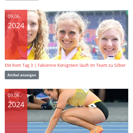
09.06.
2024
EM Rom Tag 3 | Fabienne Königstein läuft im Team zu Silber
Artikel anzeigen
09.06.
2024