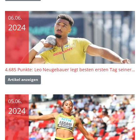
06.06.
2024
4.685 Punkte: Leo Neugebauer legt besten ersten Tag seiner Karriere hin
Artikel anzeigen
05.06.
2024