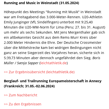
Running and Music in Weinstadt (31.05.2024)
Höhepunkt des Meetings "Running mit Musik" in Weinstadt
war am Freitagabend das 3.000-Meter-Rennen. U20-Athletin
Emily Junginger (VfL Sindelfingen) unterbot mit 9:25,40
Minuten die U20-WM-Norm für Lima (Peru; 27. bis 31. August)
um mehr als sechs Sekunden. Mit Jens Mergenthaler gab sich
ein altbekanntes Gesicht aus dem Rems-Murr Kreis über
2.000 Meter Hindernis die Ehre. Der Deutsche Crossmeister
über die Mittelstrecke kam bei widrigen Bedingungen nicht
ganz an seine Siegerzeit des Vorjahres heran, sicherte sich in
5:39,73 Minuten aber dennoch ungefährdet den Sieg.
Boris
Müller / Svenja Sapper
(
leichtathletik.de
)
>> Zur Ergebnisübersicht (leichtathletik.de)
Berglauf- und Trailrunning Europameisterschaft in Annecy
(Frankreich; 31.05.-02.06.2024)
>> Zum Nachbericht
>> Zu den Ergebnissen