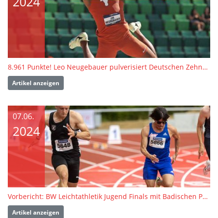
2024
8.961 Punkte! Leo Neugebauer pulverisiert Deutschen Zehnkampf-Rekord
Artikel anzeigen
07.06.
2024
Vorbericht: BW Leichtathletik Jugend Finals mit Badischen Para-Meisterschaften
Artikel anzeigen