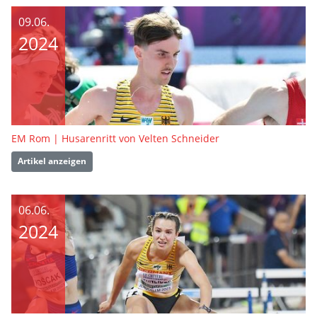
09.06.
2024
EM Rom | Husarenritt von Velten Schneider
Artikel anzeigen
06.06.
2024