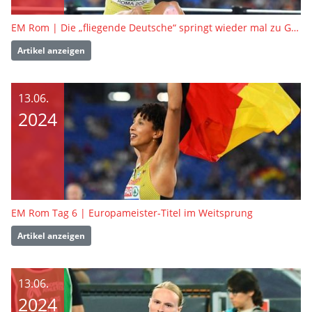
EM Rom | Die „fliegende Deutsche“ springt wieder mal zu Gold
Artikel anzeigen
13.06.
2024
EM Rom Tag 6 | Europameister-Titel im Weitsprung
Artikel anzeigen
13.06.
2024