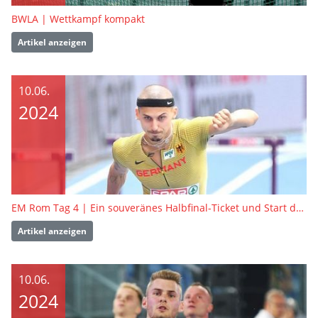
BWLA | Wettkampf kompakt
Artikel anzeigen
10.06.
2024
EM Rom Tag 4 | Ein souveränes Halbfinal-Ticket und Start des Zehnkampfs
Artikel anzeigen
10.06.
2024