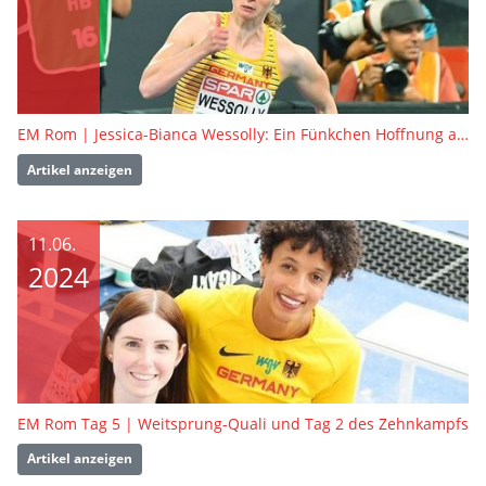
EM Rom | Jessica-Bianca Wessolly: Ein Fünkchen Hoffnung auf Olympia bleibt
Artikel anzeigen
11.06.
2024
EM Rom Tag 5 | Weitsprung-Quali und Tag 2 des Zehnkampfs
Artikel anzeigen