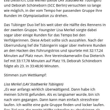
Eva Dieterich, Lisa Merkel (beide LAV Stadtwerke Tübingen)
und Deborah Schöneborn (SCC Berlin) versuchten so lange
wie möglich, in der vom Tempo her passenden Gruppe ihre
Runden im Olympiastadion zu drehen.
Das Tübinger Duo lief bis weit über die Hälfte des Rennens in
der zweiten Gruppe. Youngster Lisa Merkel sorgte dabei
sogar über einige Runden für das Tempo bei den
Verfolgerinnen. Diese Arbeit sollte sich auszahlen. Nach der
Überrundung lief die Tübingerin sogar über mehrere Runden
an den Hacken des Führungstrios und spurtete mit 32:17,24
Minuten auf Platz neun. Ihre Vereinskameradin Eva Dieterich
lief mit 33:17,78 Minuten auf Platz 19, Deborah Schöneborn
folgte als 23. in 33:48,90 Minuten.
Stimmen zum Wettkampf:
Lisa Merkel (LAV Stadtwerke Tübingen)
„Es war anfangs wirklich überwältigend. Dann habe ich
meinen Schritt gefunden. Als es langsamer wurde, bin ich
nach vorn gegangen. Dann kann man einfach stressfreier
laufen. Ich wollte eine gute Gruppe finden und locker laufen.
Das Ziel war, die zweite Hälfte schneller zu absolvieren als