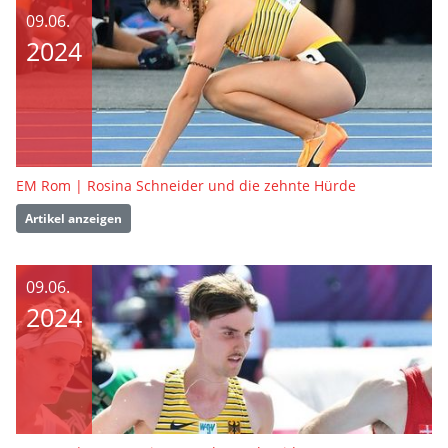
09.06.
2024
EM Rom | Rosina Schneider und die zehnte Hürde
Artikel anzeigen
09.06.
2024