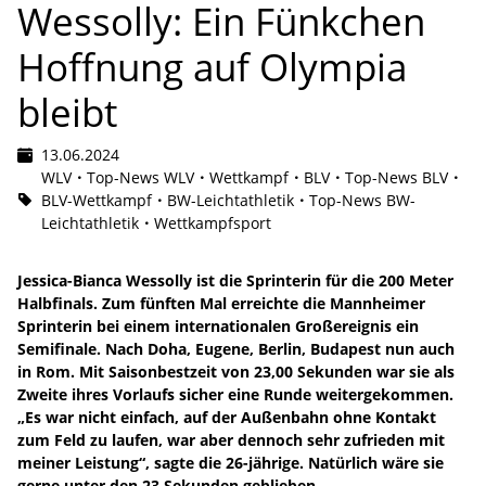
Wessolly: Ein Fünkchen
Hoffnung auf Olympia
bleibt
13.06.2024
WLV
Top-News WLV
Wettkampf
BLV
Top-News BLV
BLV-Wettkampf
BW-Leichtathletik
Top-News BW-
Leichtathletik
Wettkampfsport
Jessica-Bianca Wessolly ist die Sprinterin für die 200 Meter
Halbfinals. Zum fünften Mal erreichte die Mannheimer
Sprinterin bei einem internationalen Großereignis ein
Semifinale. Nach Doha, Eugene, Berlin, Budapest nun auch
in Rom. Mit Saisonbestzeit von 23,00 Sekunden war sie als
Zweite ihres Vorlaufs sicher eine Runde weitergekommen.
„Es war nicht einfach, auf der Außenbahn ohne Kontakt
zum Feld zu laufen, war aber dennoch sehr zufrieden mit
meiner Leistung“, sagte die 26-jährige. Natürlich wäre sie
gerne unter den 23 Sekunden geblieben.