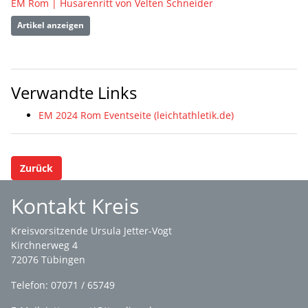
EM Rom | Husarenritt von Velten Schneider
Artikel anzeigen
Verwandte Links
EM 2024 Rom Eventseite (leichtathletik.de)
Zurück
Kontakt Kreis
Kreisvorsitzende Ursula Jetter-Vogt
Kirchnerweg 4
72076 Tübingen
Telefon: 07071 / 65749