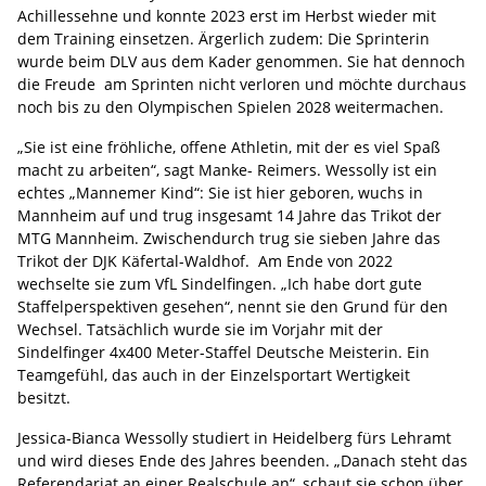
Achillessehne und konnte 2023 erst im Herbst wieder mit
dem Training einsetzen. Ärgerlich zudem: Die Sprinterin
wurde beim DLV aus dem Kader genommen. Sie hat dennoch
die Freude am Sprinten nicht verloren und möchte durchaus
noch bis zu den Olympischen Spielen 2028 weitermachen.
„Sie ist eine fröhliche, offene Athletin, mit der es viel Spaß
macht zu arbeiten“, sagt Manke- Reimers. Wessolly ist ein
echtes „Mannemer Kind“: Sie ist hier geboren, wuchs in
Mannheim auf und trug insgesamt 14 Jahre das Trikot der
MTG Mannheim. Zwischendurch trug sie sieben Jahre das
Trikot der DJK Käfertal-Waldhof. Am Ende von 2022
wechselte sie zum VfL Sindelfingen. „Ich habe dort gute
Staffelperspektiven gesehen“, nennt sie den Grund für den
Wechsel. Tatsächlich wurde sie im Vorjahr mit der
Sindelfinger 4x400 Meter-Staffel Deutsche Meisterin. Ein
Teamgefühl, das auch in der Einzelsportart Wertigkeit
besitzt.
Jessica-Bianca Wessolly studiert in Heidelberg fürs Lehramt
und wird dieses Ende des Jahres beenden. „Danach steht das
Referendariat an einer Realschule an“, schaut sie schon über