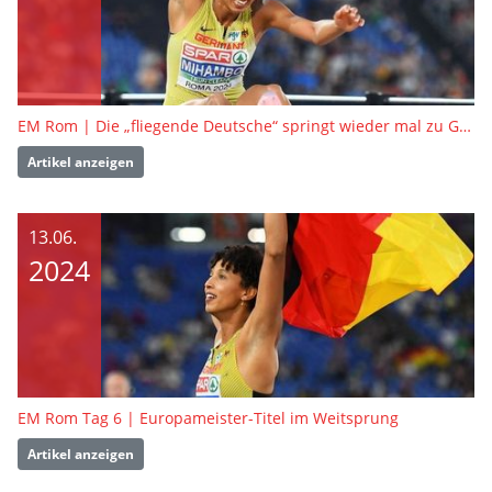
EM Rom | Die „fliegende Deutsche“ springt wieder mal zu Gold
Artikel anzeigen
13.06.
2024
EM Rom Tag 6 | Europameister-Titel im Weitsprung
Artikel anzeigen