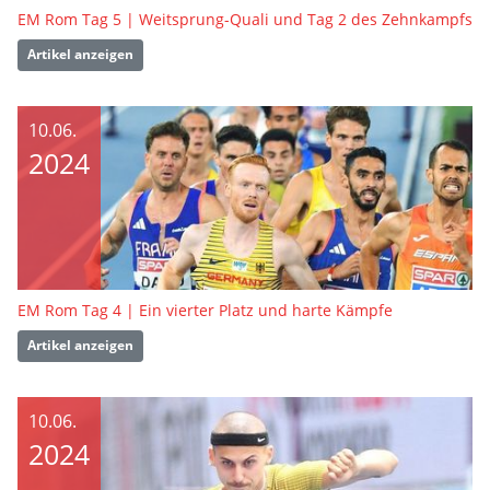
EM Rom Tag 5 | Weitsprung-Quali und Tag 2 des Zehnkampfs
Artikel anzeigen
10.06.
2024
EM Rom Tag 4 | Ein vierter Platz und harte Kämpfe
Artikel anzeigen
10.06.
2024