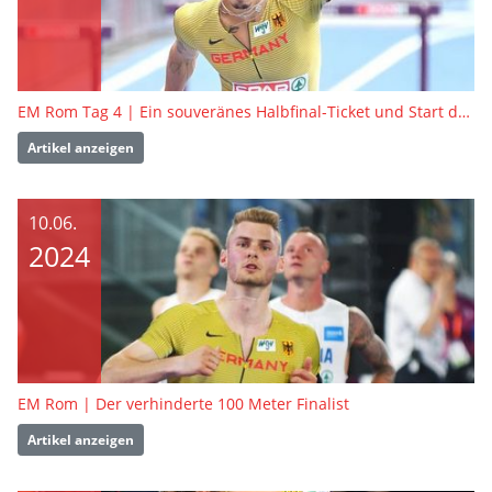
EM Rom Tag 4 | Ein souveränes Halbfinal-Ticket und Start des Zehnkampfs
Artikel anzeigen
10.06.
2024
EM Rom | Der verhinderte 100 Meter Finalist
Artikel anzeigen