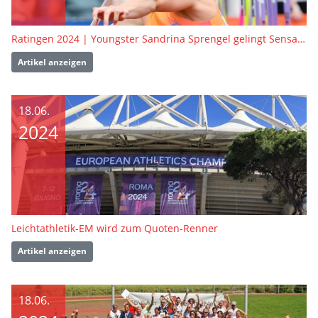
Ratingen 2024 | Youngster Sandrina Sprengel gelingt Sensationssieg
Artikel anzeigen
18.06.
2024
Leichtathletik-EM wird zum Quoten-Renner
Artikel anzeigen
18.06.