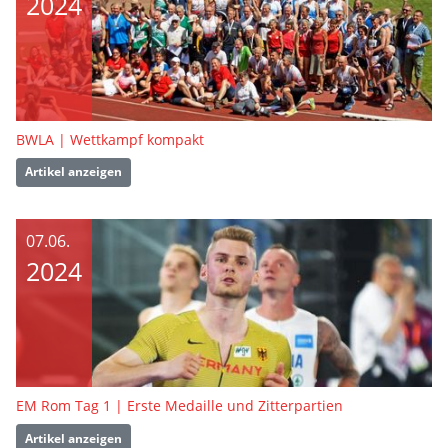
2024
BWLA | Wettkampf kompakt
Artikel anzeigen
07.06.
2024
EM Rom Tag 1 | Erste Medaille und Zitterpartien
Artikel anzeigen