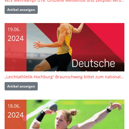
WLV Mehrkampf U16: Offizielle Meldeliste und Zeitplan veröffentlicht
Artikel anzeigen
19.06.
2024
„Leichtathletik-Hochburg“ Braunschweig bittet zum nationalen Saison-Highlight
Artikel anzeigen
18.06.
2024