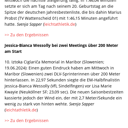
Mittwoch die nächste Steigerung fällig. In 1:46,04 Minuten
setzte er sich am Tag nach seinem 20. Geburtstag an die
Spitze der deutschen Jahresbestenliste, die bis dahin Marius
Probst (TV Wattenscheid 01) mit 1:46,15 Minuten angeführt
hatte.
Svenja Sapper
(
leichtathletik.de
)
>> Zu den Ergebnissen
Jessica-Bianca Wessolly bei zwei Meetings über 200 Meter
am Start
10. Iztoka Ciglariča Memorial in Maribor (Slowenien;
19.06.2024):
Einen guten Eindruck haben am Mittwoch in
Maribor (Slowenien) zwei DLV-Sprinterinnen über 200 Meter
hinterlassen. In 22,97 Sekunden siegte die EM-Halbfinalistin
Jessica-Bianca Wessolly (VfL Sindelfingen) vor Lisa Marie
Kwayie (Neuköllner SF; 23,09 sec). Die neuen Saisonbestzeiten
kassierte jedoch der Wind ein, der mit 2,7 Meter/Sekunde ein
wenig zu stark von hinten wehte.
Svenja Sapper
(
leichtathletik.de
)
>> Zu den Ergebnissen