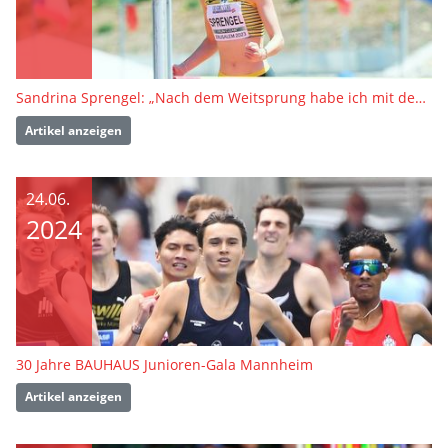
Sandrina Sprengel: „Nach dem Weitsprung habe ich mit dem Sieg geliebäugelt“ | Interview
Artikel anzeigen
24.06.
2024
30 Jahre BAUHAUS Junioren-Gala Mannheim
Artikel anzeigen