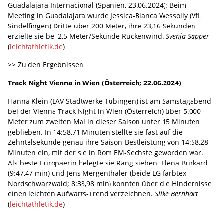
Guadalajara Internacional (Spanien, 23.06.2024): Beim
Meeting in Guadalajara wurde Jessica-Bianca Wessolly (VfL
Sindelfingen) Dritte über 200 Meter, ihre 23,16 Sekunden
erzielte sie bei 2,5 Meter/Sekunde Rückenwind.
Svenja Sapper
(
leichtathletik.de
)
>> Zu den Ergebnissen
Track Night Vienna in Wien (Österreich; 22.06.2024)
Hanna Klein (LAV Stadtwerke Tübingen) ist am Samstagabend
bei der Vienna Track Night in Wien (Österreich) über 5.000
Meter zum zweiten Mal in dieser Saison unter 15 Minuten
geblieben. In 14:58,71 Minuten stellte sie fast auf die
Zehntelsekunde genau ihre Saison-Bestleistung von 14:58,28
Minuten ein, mit der sie in Rom EM-Sechste geworden war.
Als beste Europäerin belegte sie Rang sieben. Elena Burkard
(9:47,47 min) und Jens Mergenthaler (beide LG farbtex
Nordschwarzwald; 8:38,98 min) konnten über die Hindernisse
einen leichten Aufwärts-Trend verzeichnen.
Silke Bernhart
(
leichtathletik.de
)