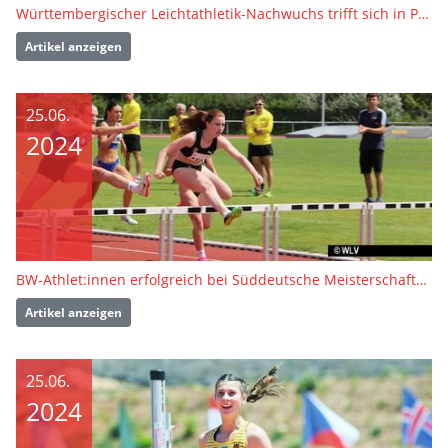
Württembergischer Leichtathletik-Nachwuchs trifft sich in Pliezhausen
Artikel anzeigen
25.06.
2024
BW-Athlet:innen erfolgreich bei Süddeutsche Meisterschaften U23 / U16
Artikel anzeigen
25.06.
2024