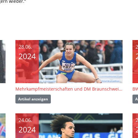
gern wieder.“
28.06.
2
2024
Mehrkampfmeisterschaften und DM Braunschweig | Wochenend-Ausblick
Artikel anzeigen
A
24.06.
2
2024