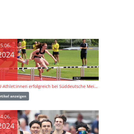
5.06.
2024
BW-Athlet:innen erfolgreich bei Süddeutsche Meisterschaften U23 / U16
rtikel anzeigen
4.06.
2024