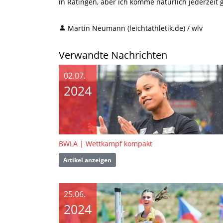
in Ratingen, aber ich komme natürlich jederzeit 
Martin Neumann (leichtathletik.de) / wlv
Verwandte Nachrichten
02.07.
2024
BWLA | Wettkampf kompakt
Artikel anzeigen
25.06.
2024