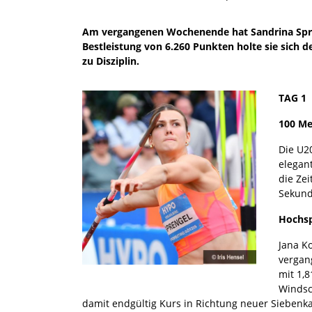
Am vergangenen Wochenende hat Sandrina Spreng
Bestleistung von 6.260 Punkten holte sie sich 
zu Disziplin.
TAG 1
100 M
Die U2
elegan
die Ze
Sekund
Hochs
Jana Ko
vergan
mit 1,
Windsc
damit endgültig Kurs in Richtung neuer Siebenk