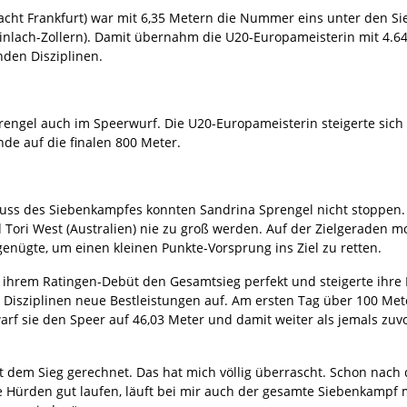
tracht Frankfurt) war mit 6,35 Metern die Nummer eins unter den 
einlach-Zollern). Damit übernahm die U20-Europameisterin mit 4.6
enden Disziplinen.
rengel auch im Speerwurf. Die U20-Europameisterin steigerte sich
nde auf die finalen 800 Meter.
ss des Siebenkampfes konnten Sandrina Sprengel nicht stoppen. D
 Tori West (Australien) nie zu groß werden. Auf der Zielgeraden mob
s genügte, um einen kleinen Punkte-Vorsprung ins Ziel zu retten.
 ihrem Ratingen-Debüt den Gesamtsieg perfekt und steigerte ihre 
ben Disziplinen neue Bestleistungen auf. Am ersten Tag über 100 M
rf sie den Speer auf 46,03 Meter und damit weiter als jemals zuv
it dem Sieg gerechnet. Das hat mich völlig überrascht. Schon nac
 Hürden gut laufen, läuft bei mir auch der gesamte Siebenkampf me