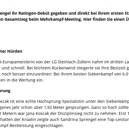
el ihr Ratingen-Debüt gegeben und direkt bei ihrem ersten Star
den Gesamtsieg beim Mehrkampf-Meeting. Hier finden Sie einen Ü
eter Hürden
0-Europameisterin von der LG Steinlach-Zollern nahm im dritten Lau
t und schnell. Bei leichtem Rückenwind steigerte sie ihre Bestzeit
it noch besser einzuordnen: Bei ihrem besten Siebenkampf von 6.0
en in die Wertung ein.
prung
scak ist eine echte Hochsprung-Spezialistin unter den Siebenkämpfe
genes Jahr schon über 1,92 Meter gesprungen. Ganz so hoch sollte
81 Metern war Jana Koscak der Disziplinsieg nicht zu nehmen. Erst 
hatten der Kroatin zeigte auch Sandrina Sprengel eine Top-Leistun
ampf-Bestleistung eingeschlagen.