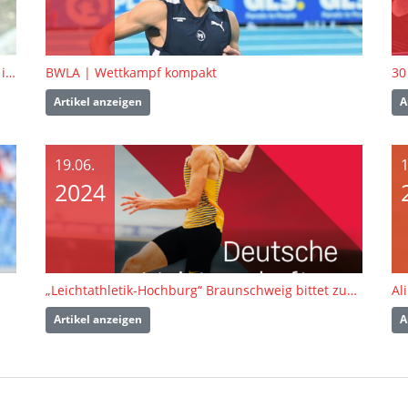
Sandrina Sprengel: „Nach dem Weitsprung habe ich mit dem Sieg geliebäugelt“ | Interview
BWLA | Wettkampf kompakt
30
Artikel anzeigen
A
19.06.
1
2024
„Leichtathletik-Hochburg“ Braunschweig bittet zum nationalen Saison-Highlight
Al
Artikel anzeigen
A