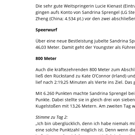
Die sehr gute Weitspringerin Lucie Kienast (Ein
gingen aufs Konto von Sandrina Sprengel (LG St
Zheng (China; 4.534 pt.) vor den zwei abschließ
Speerwurf
Über eine neue Bestleistung jubelte Sandrina Sp
46,03 Meter. Damit geht der Youngster als Führe
800 Meter
Auch die kräftezehrenden 800 Meter zum Abschlu
ließ den Rückstand zu Kate O’Connor (Irland) und
lief nach 2:19,25 Minuten als Vierte ins Ziel. Da
Mit 6.260 Punkten machte Sandrina Sprengel bei
Punkte. Dabei stellte sie in gleich drei von sie
Kugelstoßen mit 13,26 Metern. Am zweiten Tag wa
Stimme zu Tag 2:
„Ich bin überglücklich, denn ich habe niemals m
eine solche Punktzahl möglich ist. Denn wenn die