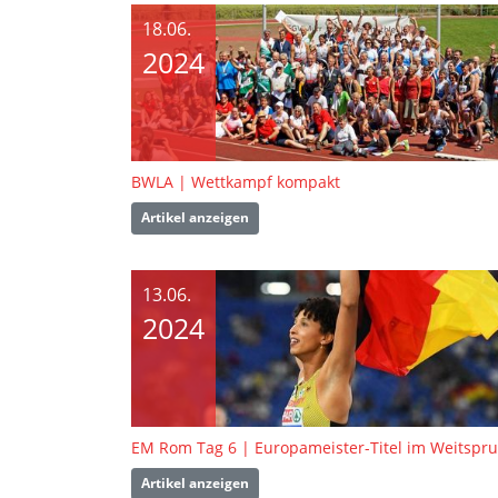
18.06.
2024
BWLA | Wettkampf kompakt
Artikel anzeigen
13.06.
2024
EM Rom Tag 6 | Europameister-Titel im Weitspr
Artikel anzeigen