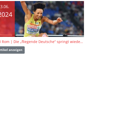
3.06.
2024
EM Rom | Die „fliegende Deutsche“ springt wieder mal zu Gold
rtikel anzeigen