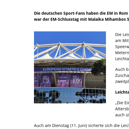
Die deutschen Sport-Fans haben die EM in Rom 
war der EM-Schlusstag mit Malaika Mihambos Sp
Die Le
am Mit
Speerw
Metern
Leicht
Auch b
Zuscha
zweitp
Leichta
„Die Ei
Alters
auch ü
Auch am Dienstag (11. Juni) sicherte sich die L