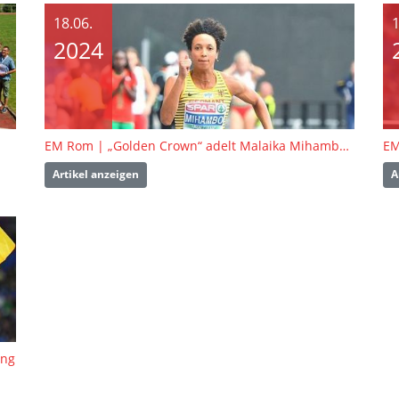
18.06.
1
2024
EM Rom | „Golden Crown“ adelt Malaika Mihambos EM-Triumph
Artikel anzeigen
A
ung