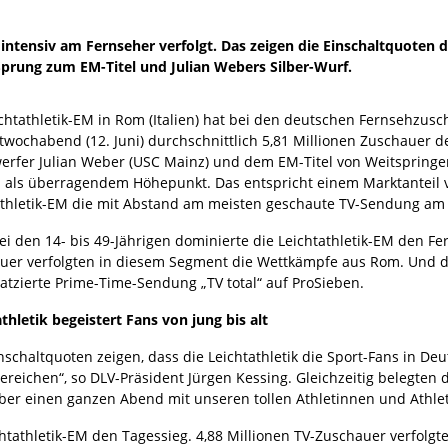
intensiv am Fernseher verfolgt. Das zeigen die Einschaltquoten
rung zum EM-Titel und Julian Webers Silber-Wurf.
ichtathletik-EM in Rom (Italien) hat bei den deutschen Fernsehzus
twochabend (12. Juni) durchschnittlich 5,81 Millionen Zuschauer de
erfer Julian Weber (USC Mainz) und dem EM-Titel von Weitspringer
 als überragendem Höhepunkt. Das entspricht einem Marktanteil v
athletik-EM die mit Abstand am meisten geschaute TV-Sendung am 1
ei den 14- bis 49-Jährigen dominierte die Leichtathletik-EM den F
uer verfolgten in diesem Segment die Wettkämpfe aus Rom. Und da
latzierte Prime-Time-Sendung „TV total“ auf ProSieben.
thletik begeistert Fans von jung bis alt
nschaltquoten zeigen, dass die Leichtathletik die Sport-Fans in De
bereichen“, so DLV-Präsident Jürgen Kessing. Gleichzeitig belegte
ber einen ganzen Abend mit unseren tollen Athletinnen und Athlet
eichtathletik-EM den Tagessieg. 4,88 Millionen TV-Zuschauer verfo