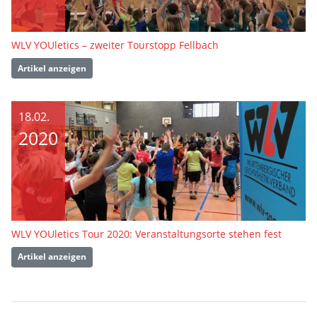
WLV YOUletics – zweiter Tourstopp Fellbach
Artikel anzeigen
18.02.
2020
WLV YOUletics Tour 2020: Veranstaltungsorte stehen fest
Artikel anzeigen