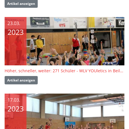
Artikel anzeigen
23.03.
2023
Höher, schneller, weiter: 271 Schüler - WLV YOUletics in Beilstein
Artikel anzeigen
17.03.
2023