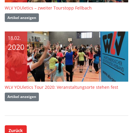
WLV YOUletics – zweiter Tourstopp Fellbach
Artikel anzeigen
18.02.
2020
WLV YOUletics Tour 2020: Veranstaltungsorte stehen fest
Artikel anzeigen
Zurück