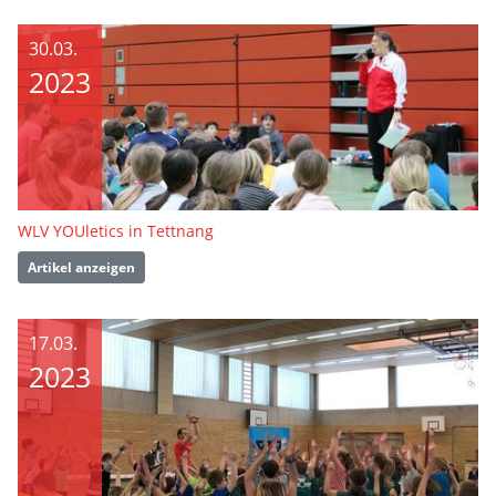
30.03.
2023
WLV YOUletics in Tettnang
Artikel anzeigen
17.03.
2023