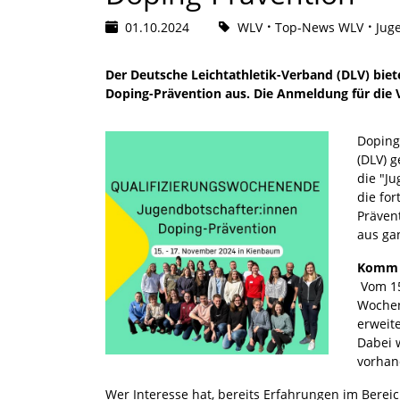
01.10.2024
WLV
Top-News WLV
Jug
Der Deutsche Leichtathletik-Verband (DLV) bie
Doping-Prävention aus. Die Anmeldung für die 
Doping
(DLV) g
die "Ju
die fo
Prävent
aus ga
Komm i
Vom 15
Wochen
erweit
Dabei 
vorhan
Wer Interesse hat, bereits Erfahrungen im Bere