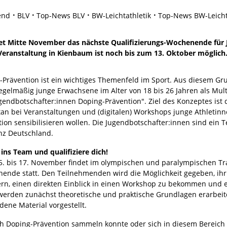
end
BLV
Top-News BLV
BW-Leichtathletik
Top-News BW-Leicht
tet Mitte November das nächste Qualifizierungs-Wochenende für 
Veranstaltung in Kienbaum ist noch bis zum 13. Oktober möglich
-Prävention ist ein wichtiges Themenfeld im Sport. Aus diesem Gru
egelmäßig junge Erwachsene im Alter von 18 bis 26 Jahren als Mult
gendbotschafter:innen Doping-Prävention". Ziel des Konzeptes ist 
rtan bei Veranstaltungen und (digitalen) Workshops junge Athletin
ion sensibilisieren wollen. Die Jugendbotschafter:innen sind ein 
nz Deutschland.
ns Team und qualifiziere dich!
. bis 17. November findet im olympischen und paralympischen Tra
ende statt. Den Teilnehmenden wird die Möglichkeit gegeben, ih
ern, einen direkten Einblick in einen Workshop zu bekommen und e
werden zunächst theoretische und praktische Grundlagen erarbeite
dene Material vorgestellt.
ich Doping-Prävention sammeln konnte oder sich in diesem Bereich