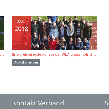
10.04.
2018
Von der Jungkampfrichter-Initiative in Stuttgart zu den Deutschen Meisterschaften in Pliezhausen
Erfolgreiche erste Auflage der WLV Jungkampfrichter-Initiative
Artikel anzeigen
Kontakt Verband
S