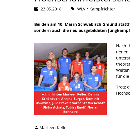
23.05.2018
WLV
Kampfrichter
Bei den am 10. Mai in Schwäbisch Gmünd stattf
sondern auch die neu ausgebildeten Jungkampfr
Nach d
neuen 
unters
theore
Weiten
für die
Trotz 
Hochsc
v.l.n.r hinten Marleen Keller, Dennis
Schönbach, Annika Burger, Dominik
Borowiec, Jule Braxein vorne Stefan Achatz,
Ulrika Achatz, Tobias Ruoff, Florian
Bonnaire
Marleen Keller