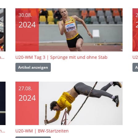
30.08.
2
2024
U20-WM Tag 5 | Bronze über 1.500 Meter und Hochsprung-Achte
U20-WM Tag 3 | Sprünge mit und ohne Stab
Artikel anzeigen
A
27.08.
2024
U20-WM Tag 1 | 5.000 Meter-Finale und Stabhochsprung-Quali
U20-WM | BW-Startzeiten