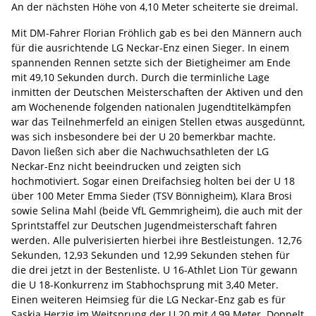
An der nächsten Höhe von 4,10 Meter scheiterte sie dreimal.
Mit DM-Fahrer Florian Fröhlich gab es bei den Männern auch
für die ausrichtende LG Neckar-Enz einen Sieger. In einem
spannenden Rennen setzte sich der Bietigheimer am Ende
mit 49,10 Sekunden durch. Durch die terminliche Lage
inmitten der Deutschen Meisterschaften der Aktiven und den
am Wochenende folgenden nationalen Jugendtitelkämpfen
war das Teilnehmerfeld an einigen Stellen etwas ausgedünnt,
was sich insbesondere bei der U 20 bemerkbar machte.
Davon ließen sich aber die Nachwuchsathleten der LG
Neckar-Enz nicht beeindrucken und zeigten sich
hochmotiviert. Sogar einen Dreifachsieg holten bei der U 18
über 100 Meter Emma Sieder (TSV Bönnigheim), Klara Brosi
sowie Selina Mahl (beide VfL Gemmrigheim), die auch mit der
Sprintstaffel zur Deutschen Jugendmeisterschaft fahren
werden. Alle pulverisierten hierbei ihre Bestleistungen. 12,76
Sekunden, 12,93 Sekunden und 12,99 Sekunden stehen für
die drei jetzt in der Bestenliste. U 16-Athlet Lion Tür gewann
die U 18-Konkurrenz im Stabhochsprung mit 3,40 Meter.
Einen weiteren Heimsieg für die LG Neckar-Enz gab es für
Saskia Herzig im Weitsprung der U 20 mit 4,99 Meter. Doppelt