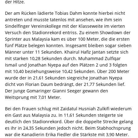
der Hitze.
Der am Rücken lädierte Tobias Dahm konnte hierbei nicht
antreten und musste tatenlos mit ansehen, wie ihm sein
Sindelfinger Vereinskollege mit der Klasseweite im vierten
Versuch den Stadionrekord entriss. Zu einem Showdown der
Sprinter aus Malaysia kam es über 100 Meter, die die ersten
fünf Plätze belegen konnten. Insgesamt bleiben sogar sieben
Männer unter 11 Sekunden. Khairul Hafiz Jantan setzte sich
mit starken 10,28 Sekunden durch. Muhammad Zulfiqar
Ismail und Jonathan Nyepa auf den Plätzen 2 und 3 folgten
mit 10,40 beziehungsweise 10,42 Sekunden. Über 200 Meter
wurde der in 21,61 Sekunden siegreiche Jonathan Nyepa
dicht von Florian Daum bedrängt, der 21,77 Sekunden lief.
Der junge Gomaringer Gianni Seeger gewann den
Weitsprung mit 7,01 Meter.
Bei den Frauen schlug mit Zaidatul Husniah Zulkifi wiederum
ein Gast aus Malaysia zu. In 11,61 Sekunden steigerte sie
deutlich den Stadionrekord. Über die doppelte Strecke gelang
es ihr in 24,35 Sekunden jedoch nicht. Beim Stabhochsprung
war die Kanadierin Erika Fiedler die Stärkste mit 3,90 Meter.