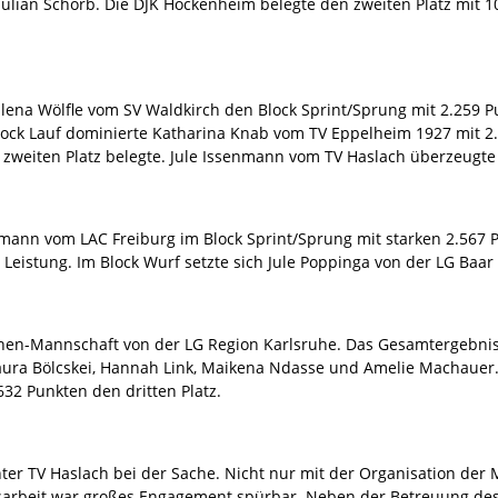
d Julian Schorb. Die DJK Hockenheim belegte den zweiten Platz mit
na Wölfle vom SV Waldkirch den Block Sprint/Sprung mit 2.259 Pun
ock Lauf dominierte Katharina Knab vom TV Eppelheim 1927 mit 2
 zweiten Platz belegte. Jule Issenmann vom TV Haslach überzeugte
lmann vom LAC Freiburg im Block Sprint/Sprung mit starken 2.567 
Leistung. Im Block Wurf setzte sich Jule Poppinga von der LG Baar
chen-Mannschaft von der LG Region Karlsruhe. Das Gesamtergebni
aura Bölcskei, Hannah Link, Maikena Ndasse und Amelie Machauer
632 Punkten den dritten Platz.
er TV Haslach bei der Sache. Nicht nur mit der Organisation der 
tsarbeit war großes Engagement spürbar. Neben der Betreuung de