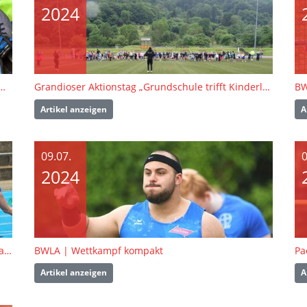
2024
eim BSMM-Finale am 28./29. September
Grandioser Aktionstag „Grundschule trifft Kinderleichtathletik“ am 19. Juni in Schönau
BW
Artikel anzeigen
A
09.07.
0
2024
Badische Titelkämpfe U 20 und U 16 im Europastadion Rheinfelden
BWLA | Wettkampf kompakt
Artikel anzeigen
A