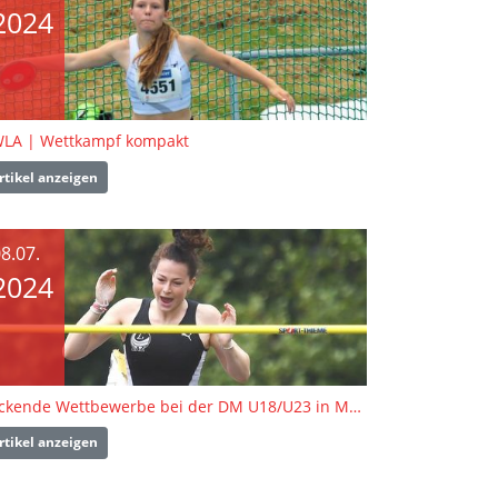
2024
LA | Wettkampf kompakt
rtikel anzeigen
8.07.
2024
Packende Wettbewerbe bei der DM U18/U23 in Mönchengladbach
rtikel anzeigen