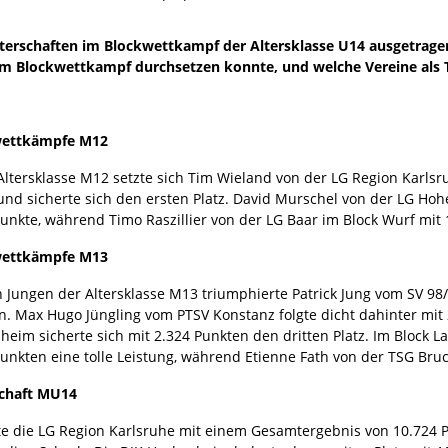
schaften im Blockwettkampf der Altersklasse U14 ausgetragen, 
m Blockwettkampf durchsetzen konnte, und welche Vereine als T
wettkämpfe M12
 Altersklasse M12 setzte sich Tim Wieland von der LG Region Karls
und sicherte sich den ersten Platz. David Murschel von der LG Hoh
Punkte, während Timo Raszillier von der LG Baar im Block Wurf mit
wettkämpfe M13
n Jungen der Altersklasse M13 triumphierte Patrick Jung vom SV 98
n. Max Hugo Jüngling vom PTSV Konstanz folgte dicht dahinter mit
heim sicherte sich mit 2.324 Punkten den dritten Platz. Im Block 
Punkten eine tolle Leistung, während Etienne Fath von der TSG Bruc
chaft MU14
e die LG Region Karlsruhe mit einem Gesamtergebnis von 10.724 P