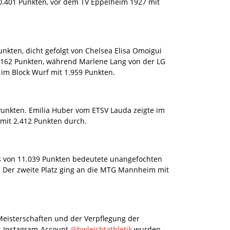
 10.401 Punkten, vor dem TV Eppelheim 1927 mit
kten, dicht gefolgt von Chelsea Elisa Omoigui
.162 Punkten, während Marlene Lang von der LG
 im Block Wurf mit 1.959 Punkten.
Punkten. Emilia Huber vom ETSV Lauda zeigte im
 mit 2.412 Punkten durch.
s von 11.039 Punkten bedeutete unangefochten
. Der zweite Platz ging an die MTG Mannheim mit
Meisterschaften und der Verpflegung der
s Instagram-Account
@bwleichtathletik
wurden