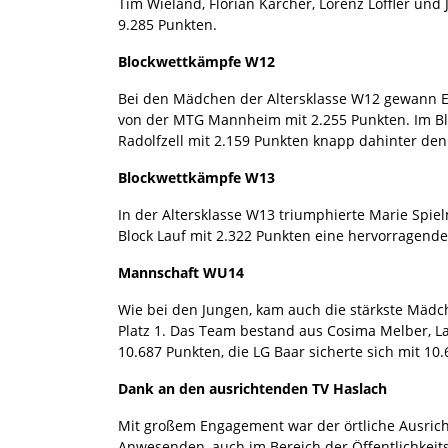
Tim Wieland, Florian Karcher, Lorenz Löffler un
9.285 Punkten.
Blockwettkämpfe W12
Bei den Mädchen der Altersklasse W12 gewann Ele
von der MTG Mannheim mit 2.255 Punkten. Im Bl
Radolfzell mit 2.159 Punkten knapp dahinter den
Blockwettkämpfe W13
In der Altersklasse W13 triumphierte Marie Spie
Block Lauf mit 2.322 Punkten eine hervorragende 
Mannschaft WU14
Wie bei den Jungen, kam auch die stärkste Mäd
Platz 1. Das Team bestand aus Cosima Melber, L
10.687 Punkten, die LG Baar sicherte sich mit 10.
Dank an den ausrichtenden TV Haslach
Mit großem Engagement war der örtliche Ausricht
Anwesenden, auch im Bereich der Öffentlichkei